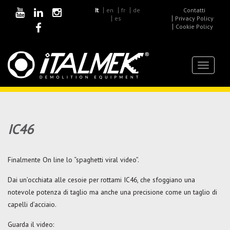
It
en
fr
de
Contatti
es
Privacy Policy
Cookie Policy
Toggle
navigat
IC46
Finalmente On line lo “spaghetti viral video”.
Dai un’occhiata alle cesoie per rottami IC46, che sfoggiano una
notevole potenza di taglio ma anche una precisione come un taglio di
capelli d’acciaio.
Guarda il video: