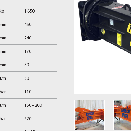
kg
1.650
mm
460
mm
240
mm
170
mm
60
l/m
30
bar
110
l/m
150 - 200
bar
320