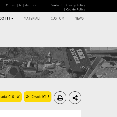
It
en
fr
de
es
Contatti
Privacy Policy
Cookie Policy
DOTTI
MATERIALI
CUSTOM
NEWS
soia IC10
Cesoia IC1.8