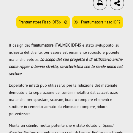
Frantumatore Fisso IDF36
Frantumatore fisso IDF2
Il design del
frantumatore iTALMEK
IDF45
è stato sviluppato, su
richiesta del cliente, per essere estremamente robusto e potente
ma anche veloce.
Lo scopo del suo progetto è di utilizzarlo anche
come ripper o benna stretta, caratteristica che lo rende unico nel
settore
.
L’operatore infatti può utilizzarlo per la riduzione del materiale
demolito e la separazione dei tondini metallici dal calcestruzzo
ma anche per spostare, scavare, tirare o rompere elementi e
strutture in cemento armato da eliminare, rompere, ridurre..
polverizzare.
Monta un cilindro molto potente che è stato dotato di
Speed
Booster System
per velocizzare i cicli di lavoro. Può essere fornito