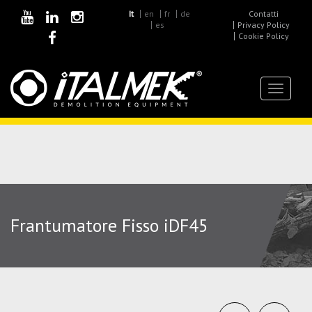
It
en
fr
de
Contatti
es
Privacy Policy
Cookie Policy
Toggle
navigat
Frantumatore Fisso iDF45